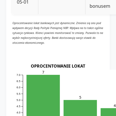
05-01
bonusem
Oprocentowanie lokat bankowych jest dynamiczne. Zmienia się ono pod
wpływem decyzji Rady Polityki Pieniężnej NBP. Wpływa na to także ogólna
sytuacja rynkowa. Klienci powinni monitorować te zmiany. Pozwala to na
wybór najkorzystniejszej oferty. Banki dostosowują swoje stawki do
otoczenia ekonomicznego.
OPROCENTOWANIE LOKAT
7
7.0
6.5
6.0
5.5
5
5.0
4
4.5
4.0