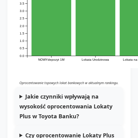
3.5
3.0
2.5
2.0
1.5
1.0
0.5
0.0
Lokata na
NOWYdepozyt 1M
Lokata Urodzinowa
Oprocentowanie topowych lokat bankowych w aktualnym rankingu.
Jakie czynniki wpływają na
wysokość oprocentowania Lokaty
Plus w Toyota Banku?
Czy oprocentowanie Lokaty Plus