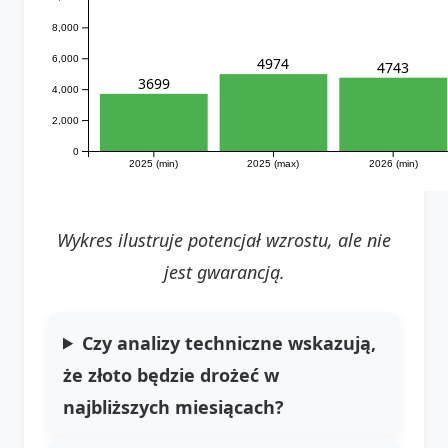
8,000
6,000
4974
4743
3699
4,000
2,000
0
2025 (min)
2025 (max)
2026 (min)
Wykres ilustruje potencjał wzrostu, ale nie
jest gwarancją.
Czy analizy techniczne wskazują,
że złoto będzie drożeć w
najbliższych miesiącach?