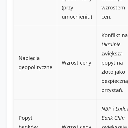
(przy
wzrostem
umocnieniu)
cen.
Konflikt na
Ukrainie
zwiększa
Napięcia
Wzrost ceny
popyt na
geopolityczne
złoto jako
bezpieczną
przystań.
NBP
i
Ludo
Popyt
Bank Chin
banków
Wzrost ceny
zwiększają