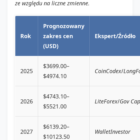
ze względu na liczne zmienne.
Prognozowany
Rok
zakres cen
Ekspert/Źródło
(USD)
$3699.00–
2025
CoinCodex
/
LongFo
$4974.10
$4743.10–
2026
LiteForex
/
Gov Cap
$5521.00
$6139.20–
2027
WalletInvestor
$10123.50