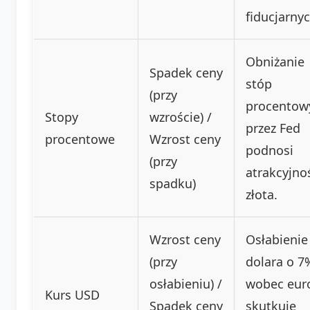
fiducjarnyc
Obniżanie
Spadek ceny
stóp
(przy
procentow
Stopy
wzroście) /
przez Fed
procentowe
Wzrost ceny
podnosi
(przy
atrakcyjno
spadku)
złota.
Wzrost ceny
Osłabienie
(przy
dolara o 7
osłabieniu) /
wobec eur
Kurs USD
Spadek ceny
skutkuje