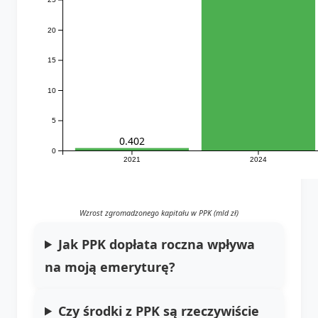
20
15
10
5
0.402
0
2021
2024
Wzrost zgromadzonego kapitału w PPK (mld zł)
Jak PPK dopłata roczna wpływa
na moją emeryturę?
Czy środki z PPK są rzeczywiście