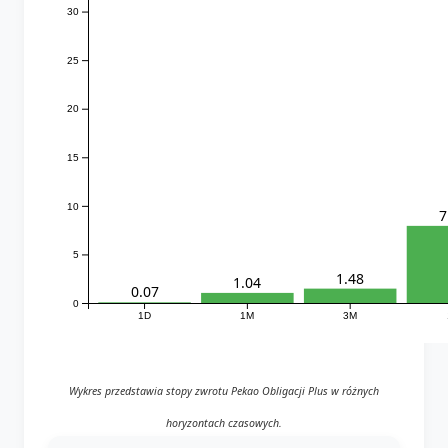
30
25
20
15
10
7
5
1.48
1.04
0.07
0
1D
1M
3M
Wykres przedstawia stopy zwrotu Pekao Obligacji Plus w różnych
horyzontach czasowych.