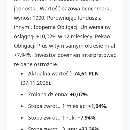
jednostki. Wartość bazowa benchmarku
wynosi 1000. Porównując fundusz z
innymi, Ipopema Obligacji Uniwersalny
osiągnął +10,02% w 12 miesięcy. Pekao
Obligacji Plus w tym samym okresie miał
+7,94%. Inwestor powinien interpretować
te dane ostrożnie.
Aktualna wartość:
74,61 PLN
(07.11.2025).
Zmiana dzienna:
+0,07%
.
Stopa zwrotu 1 miesiąc:
+1,04%
.
Stopa zwrotu 1 rok:
+7,94%
.
Stopa zwrotu 3 lata:
+32,38%
.