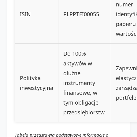
numer
ISIN
PLPPTFI00055
identyfi
papieru
wartośc
Do 100%
aktywów w
Zapewn
dłużne
Polityka
elastyc
instrumenty
inwestycyjna
zarządz
finansowe, w
portfel
tym obligacje
przedsiębiorstw.
Tabela przedstawia podstawowe informacje o