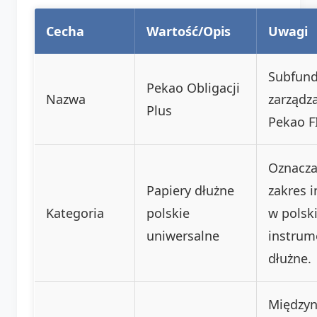
Cecha
Wartość/Opis
Uwagi
Subfun
Pekao Obligacji
Nazwa
zarządz
Plus
Pekao F
Oznacza
Papiery dłużne
zakres i
Kategoria
polskie
w polsk
uniwersalne
instrum
dłużne.
Między