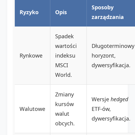
Sposoby
Ryzyko
Opis
zarządzania
Spadek
wartości
Długoterminowy
Rynkowe
indeksu
horyzont,
MSCI
dywersyfikacja.
World.
Zmiany
Wersje
hedged
kursów
Walutowe
ETF-ów,
walut
dywersyfikacja.
obcych.