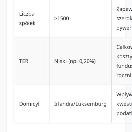
Zapew
Liczba
>1500
szero
spółek
dywers
Całko
koszt
TER
Niski (np. 0,20%)
fundu
roczni
Wpływ
Domicyl
Irlandia/Luksemburg
kwest
podat