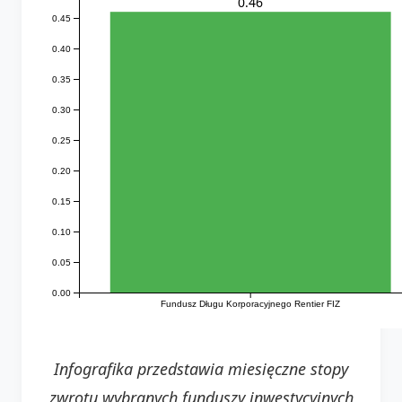
0.46
0.45
0.40
0.35
0.30
0.25
0.20
0.15
0.10
0.05
0.00
Fundusz Długu Korporacyjnego Rentier FIZ
Infografika przedstawia miesięczne stopy
zwrotu wybranych funduszy inwestycyjnych