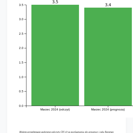
3.5
3.4
3.5
3.0
2.5
2.0
1.5
1.0
0.5
0.0
Marzec 2024 (odczyt)
Marzec 2024 (prognoza)
Wykres przedstawia wybrane odczyty CPI r/r w porównaniu do prognoz i celu Rezerwy