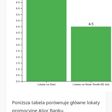
6.5
6.0
5.5
5.0
4.5
4.5
4.0
3.5
3.0
2.5
2.0
1.5
1.0
0.5
0.0
Lokata na Nowe Środki (92 dni)
Lokata na Start
Poniższa tabela porównuje główne lokaty
promocyjne Alior Banku.