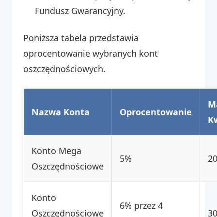
Fundusz Gwarancyjny.
Poniższa tabela przedstawia
oprocentowanie wybranych kont
oszczędnościowych.
M
Nazwa Konta
Oprocentowanie
K
Konto Mega
5%
20
Oszczędnościowe
Konto
6% przez 4
Oszczędnościowe
30